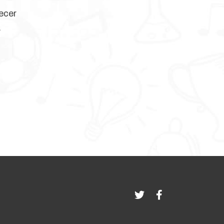
ecer
.